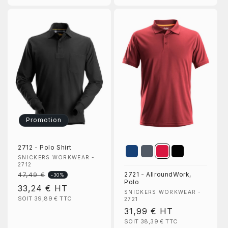
offres.
Email
S’inscrire
Non, merci
Promotion
2712 - Polo Shirt
Fournisseur :
SNICKERS WORKWEAR -
2712
2721 - AllroundWork,
47,49 €
Prix
-30%
Polo
Prix
33,24 €
HT
habituel
Fournisseur :
SNICKERS WORKWEAR -
SOIT 39,89 €
TTC
promotionnel
2721
Prix
31,99 €
HT
SOIT 38,39 €
TTC
habituel