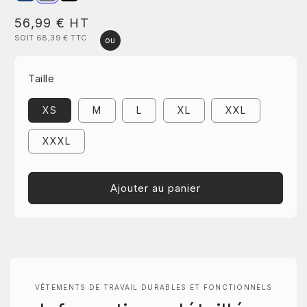
Prix
56,99 €
HT
SOIT 68,39 €
TTC
habituel
Taille
XS
M
L
XL
XXL
XXXL
Ajouter au panier
VÊTEMENTS DE TRAVAIL DURABLES ET FONCTIONNELS