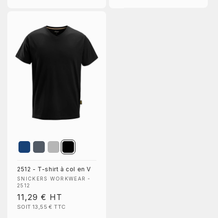
2512 - T-shirt à col en V
Fournisseur :
SNICKERS WORKWEAR -
2512
Prix
11,29 €
HT
SOIT 13,55 €
TTC
habituel