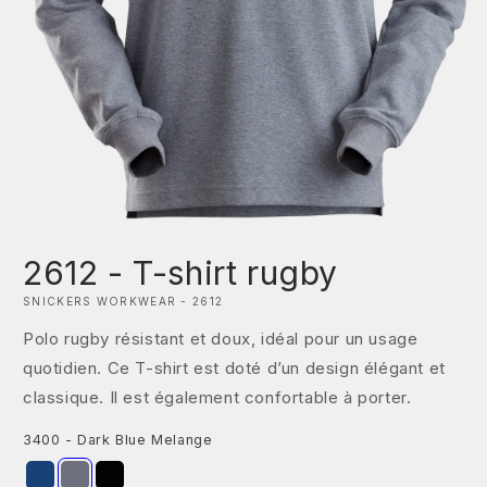
Ouvrir
le
2612 - T-shirt rugby
média
1
dans
SNICKERS WORKWEAR - 2612
une
fenêtre
Polo rugby résistant et doux, idéal pour un usage
modale
quotidien. Ce T-shirt est doté d’un design élégant et
classique. Il est également confortable à porter.
3400 - Dark Blue Melange