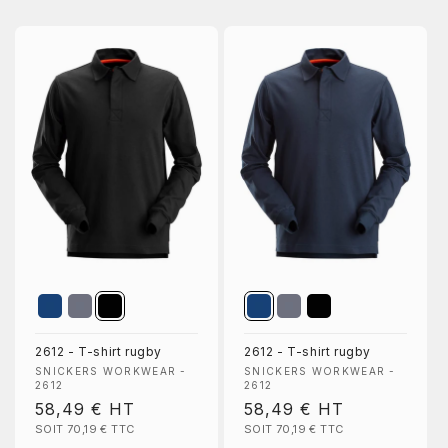
PROFITEZ DE 10 % DE
2612 - T-shirt rugby
2612 - T-shirt rugby
Fournisseur :
Fournisseur :
SNICKERS WORKWEAR -
SNICKERS WORKWEAR -
RÉDUCTION
2612
2612
Prix
58,49 €
HT
Prix
58,49 €
HT
Inscrivez-vous pour recevoir 10 % de réduction sur votre
SOIT 70,19 €
TTC
SOIT 70,19 €
TTC
habituel
habituel
première commande et un accès exclusif à nos meilleures