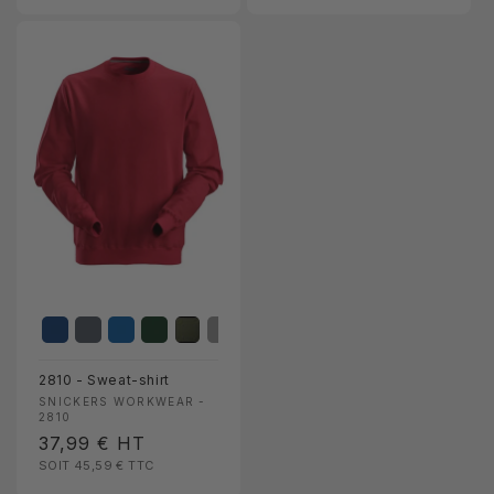
2810 - Sweat-shirt
Fournisseur :
SNICKERS WORKWEAR -
2810
Prix
37,99 €
HT
SOIT 45,59 €
TTC
habituel