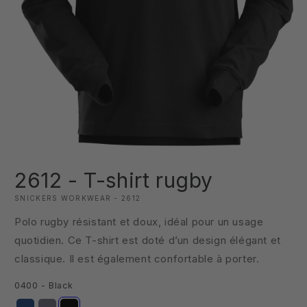
Ouvrir
le
2612 - T-shirt rugby
média
1
dans
SNICKERS WORKWEAR - 2612
une
fenêtre
Polo rugby résistant et doux, idéal pour un usage
modale
quotidien. Ce T-shirt est doté d’un design élégant et
classique. Il est également confortable à porter.
0400 - Black