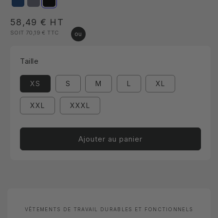
Prix
58,49 €
HT
SOIT 70,19 €
TTC
habituel
Taille
XS
S
M
L
XL
XXL
XXXL
Ajouter au panier
VÊTEMENTS DE TRAVAIL DURABLES ET FONCTIONNELS