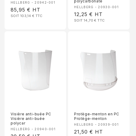
polycarbonate
Fournisseur :
HELLBERG - 20942-001
Fournisseur :
HELLBERG - 20930-001
Prix
85,95 €
HT
Prix
12,25 €
HT
SOIT 103,14 €
TTC
habituel
SOIT 14,70 €
TTC
habituel
PROFITEZ DE 10 % DE
RÉDUCTION
Inscrivez-vous pour recevoir 10 % de réduction sur votre
première commande et un accès exclusif à nos meilleures
offres.
Email
S’inscrire
Non, merci
Visière anti-buée PC
Protège-menton en PC
Visière anti-buée
Protège-menton
polycar
Fournisseur :
HELLBERG - 20939-001
Fournisseur :
HELLBERG - 20940-001
Prix
21,50 €
HT