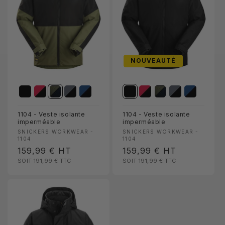
NOUVEAUTÉ
1104 - Veste isolante
1104 - Veste isolante
imperméable
imperméable
Fournisseur :
Fournisseur :
SNICKERS WORKWEAR -
SNICKERS WORKWEAR -
1104
1104
Prix
159,99 €
HT
Prix
159,99 €
HT
SOIT 191,99 €
TTC
SOIT 191,99 €
TTC
habituel
habituel