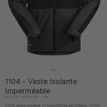
Ouvrir
O
le
le
média
m
1
2
de
1
/
7
dans
d
une
u
1104 - Veste isolante
fenêtre
f
modale
m
imperméable
SNICKERS WORKWEAR - 1104
Cette veste isolante et polyvalente est légère, coupe-