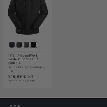
1112 - AllroundWork,
Veste imperméable
isolante
Fournisseur :
SNICKERS WORKWEAR -
1112
Prix
219,99 €
HT
SOIT 263,99 €
TTC
habituel
SVVP