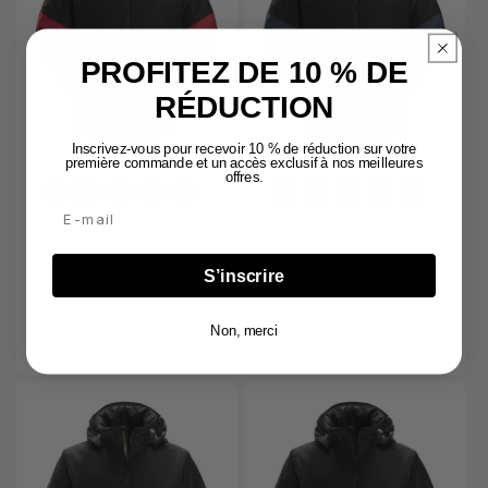
PROFITEZ DE 10 % DE
RÉDUCTION
Inscrivez-vous pour recevoir 10 % de réduction sur votre
première commande et un accès exclusif à nos meilleures
offres.
Email
1104 - Veste isolante
1104 - Veste isolante
imperméable
imperméable
S’inscrire
Fournisseur :
Fournisseur :
SNICKERS WORKWEAR -
SNICKERS WORKWEAR -
1104
1104
Prix
159,99 €
HT
Prix
159,99 €
HT
Non, merci
SOIT 191,99 €
TTC
SOIT 191,99 €
TTC
habituel
habituel