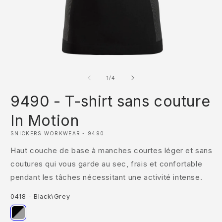
Ouvrir
O
le
le
média
m
de
1
/
4
1
2
dans
d
9490 - T-shirt sans couture
une
u
fenêtre
f
modale
m
In Motion
SNICKERS WORKWEAR - 9490
Haut couche de base à manches courtes léger et sans
coutures qui vous garde au sec, frais et confortable
pendant les tâches nécessitant une activité intense.
0418 - Black\Grey