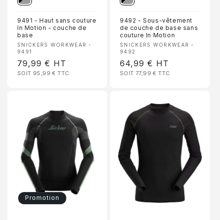
9491 - Haut sans couture
9492 - Sous-vêtement
In Motion - couche de
de couche de base sans
base
couture In Motion
Fournisseur :
Fournisseur :
SNICKERS WORKWEAR -
SNICKERS WORKWEAR -
9491
9492
Prix
79,99 €
HT
Prix
64,99 €
HT
SOIT 95,99 €
TTC
SOIT 77,99 €
TTC
habituel
habituel
PROFITEZ DE 10 % DE
RÉDUCTION
Inscrivez-vous pour recevoir 10 % de réduction sur votre
première commande et un accès exclusif à nos meilleures
offres.
Email
Promotion