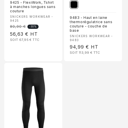
S’inscrire
9425 - FlexiWork, Tshirt
à manches longues sans
couture
Non, merci
Fournisseur :
SNICKERS WORKWEAR -
9483 - Haut en laine
9425
thermorégulatrice sans
couture - couche de
80,90 €
Prix
-30%
base
Prix
56,63 €
HT
habituel
Fournisseur :
SNICKERS WORKWEAR -
SOIT 67,95 €
TTC
promotionnel
9483
Prix
94,99 €
HT
SOIT 113,99 €
TTC
habituel