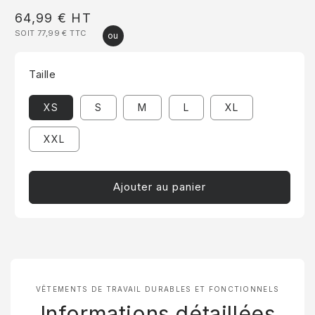
Prix
64,99 €
HT
SOIT 77,99 €
TTC
habituel
Taille
XS
S
M
L
XL
XXL
Ajouter au panier
VÊTEMENTS DE TRAVAIL DURABLES ET FONCTIONNELS
Informations détaillées