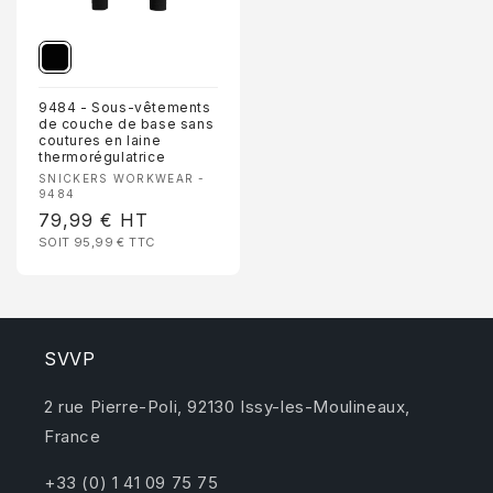
9484 - Sous-vêtements
de couche de base sans
coutures en laine
thermorégulatrice
Fournisseur :
SNICKERS WORKWEAR -
9484
Prix
79,99 €
HT
SOIT 95,99 €
TTC
habituel
SVVP
2 rue Pierre-Poli, 92130 Issy-les-Moulineaux,
France
+33 (0) 1 41 09 75 75