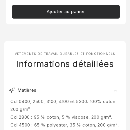
Ajouter au panier
PROFITEZ DE 10 % DE
RÉDUCTION
VÊTEMENTS DE TRAVAIL DURABLES ET FONCTIONNELS
Informations détaillées
Inscrivez-vous pour recevoir 10 % de réduction sur votre
première commande et un accès exclusif à nos meilleures
offres.
Email
Matières
S’inscrire
Col 0400, 2500, 3100, 4100 et 5300: 100% coton,
200 g/m².
Non, merci
Col 2800 : 95 % coton, 5 % viscose, 200 g/m².
Col 4500 : 65 % polyester, 35 % coton, 200 g/m².