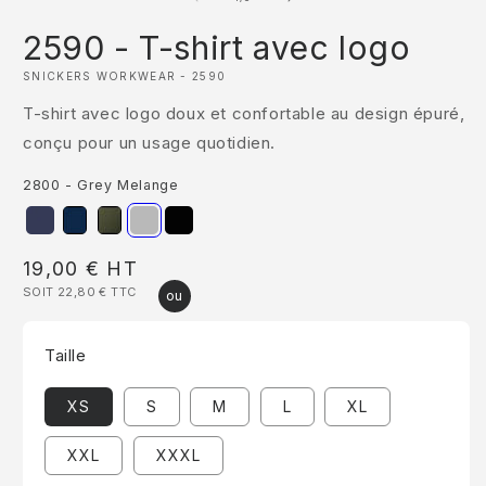
2590 - T-shirt avec logo
SNICKERS WORKWEAR - 2590
T-shirt avec logo doux et confortable au design épuré,
conçu pour un usage quotidien.
2800 - Grey Melange
Prix
19,00 €
HT
SOIT 22,80 €
TTC
habituel
Taille
XS
S
M
L
XL
XXL
XXXL