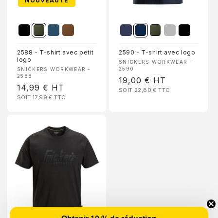
NOUVEAUTÉ
2588 - T-shirt avec petit
2590 - T-shirt avec logo
logo
Fournisseur :
SNICKERS WORKWEAR -
Fournisseur :
2590
SNICKERS WORKWEAR -
2588
Prix
19,00 €
HT
Prix
14,99 €
HT
SOIT 22,80 €
TTC
habituel
SOIT 17,99 €
TTC
habituel