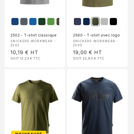
2502 - T-shirt classique
2590 - T-shirt avec logo
Fournisseur :
Fournisseur :
SNICKERS WORKWEAR -
SNICKERS WORKWEAR -
2502
2590
Prix
10,19 €
HT
Prix
19,00 €
HT
SOIT 12,23 €
TTC
SOIT 22,80 €
TTC
habituel
habituel