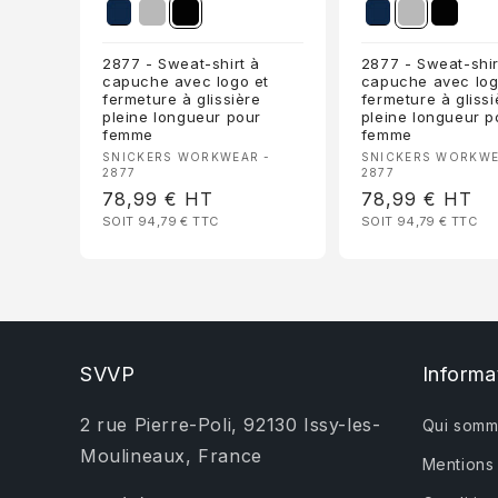
2877 - Sweat-shirt à
2877 - Sweat-shir
capuche avec logo et
capuche avec log
fermeture à glissière
fermeture à glissi
pleine longueur pour
pleine longueur p
femme
femme
Fournisseur :
Fournisseur :
SNICKERS WORKWEAR -
SNICKERS WORKWE
2877
2877
Prix
78,99 €
HT
Prix
78,99 €
HT
SOIT 94,79 €
TTC
SOIT 94,79 €
TTC
habituel
habituel
SVVP
Informa
2 rue Pierre-Poli, 92130 Issy-les-
Qui somm
Moulineaux, France
Mentions