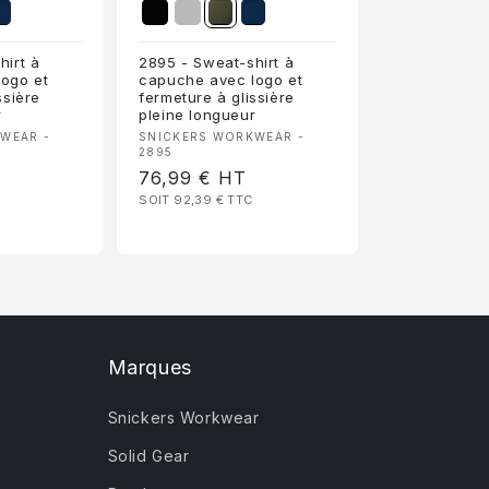
hirt à
2895 - Sweat-shirt à
ogo et
capuche avec logo et
ssière
fermeture à glissière
r
pleine longueur
:
Fournisseur :
WEAR -
SNICKERS WORKWEAR -
2895
Prix
76,99 €
HT
SOIT 92,39 €
TTC
habituel
Marques
Snickers Workwear
Solid Gear