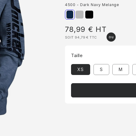
4500 - Dark Navy Melange
Prix
78,99 €
HT
SOIT 94,79 €
TTC
habituel
Taille
XS
S
M