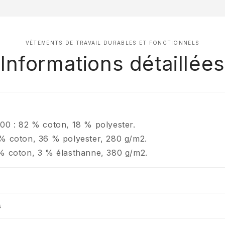
VÊTEMENTS DE TRAVAIL DURABLES ET FONCTIONNELS
Informations détaillées
PROFITEZ
00 : 82 % coton, 18 % polyester.
% coton, 36 % polyester, 280 g/m2.
RÉD
% coton, 3 % élasthanne, 380 g/m2.
Inscrivez-vous pour rece
première commande et un 
s
Email