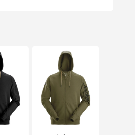
inscrire
on, merci