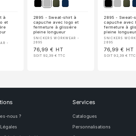
t à
2895 - Sweat-shirt à
2895 - Sweat-s
o et
capuche avec logo et
capuche avec l
ère
fermeture à glissière
fermeture à gli
our
pleine longueur
pleine longueu
Fournisseur :
Fournisseur 
SNICKERS WORKWEAR -
SNICKERS WORK
2895
2895
AR -
Prix
76,99 €
HT
Prix
76,99 €
HT
SOIT 92,39 €
TTC
SOIT 92,39 €
TTC
habituel
habituel
tions
Services
es-nous ?
Catalogues
 Légales
Personnalisations