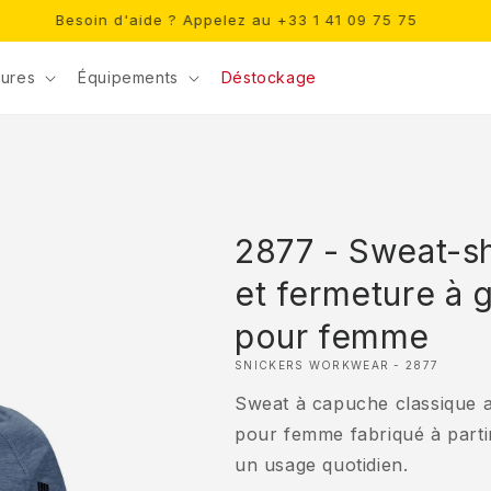
Besoin d'aide ? Appelez au +33 1 41 09 75 75
ures
Équipements
Déstockage
2877 - Sweat-sh
et fermeture à g
pour femme
SNICKERS WORKWEAR - 2877
Sweat à capuche classique a
pour femme fabriqué à parti
un usage quotidien.