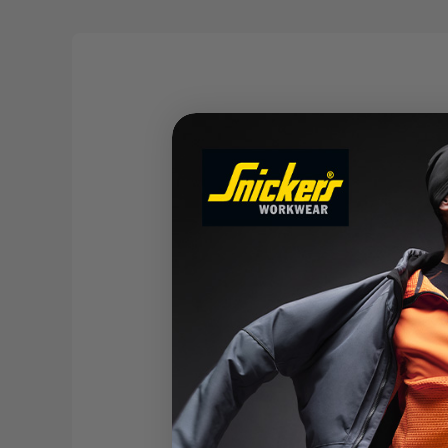
Matières
Principaux ma
polyamide, 1 %
Doublure : 50
Fonctions
Certification