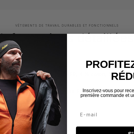
VÊTEMENTS DE TRAVAIL DURABLES ET FONCTIONNELS
Informations détaillées
PROFITEZ
RÉD
tériaux : 49 % modacrylique FR, 4 % coton, 5 % arami
 antistatique, 300 g/m².
Inscrivez-vous pour rece
 % méta-aramide, 50 % viscose FR, 120 g/m²
première commande et un 
Email
s
S’