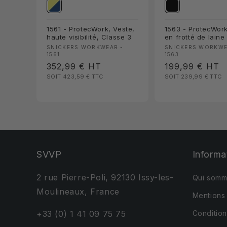
1561 - ProtecWork, Veste,
1563 - ProtecWork
haute visibilité, Classe 3
en frotté de laine
Fournisseur :
Fournisseur :
SNICKERS WORKWEAR -
SNICKERS WORKWE
1561
1563
Prix
352,99 €
HT
Prix
199,99 €
HT
SOIT 423,59 €
TTC
SOIT 239,99 €
TTC
habituel
habituel
SVVP
Informa
2 rue Pierre-Poli, 92130 Issy-les-
Qui somm
Moulineaux, France
Mentions
+33 (0) 1 41 09 75 75
Conditio