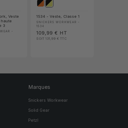
ork, Veste
1534 - Veste, Classe 1
 haute
Fournisseur :
SNICKERS WORKWEAR -
e 3
1534
:
WEAR -
Prix
109,99 €
HT
SOIT 131,99 €
TTC
habituel
T
Marques
Snickers Workwear
Solid Gear
Petzl