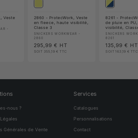
, Veste
2860 - ProtecWork, Veste
8261 - ProtecW
en fleece, haute visibilité,
de pluie en PU,
Classe 3
visibilité, Class
AR -
Fournisseur :
Fournisseur 
SNICKERS WORKWEAR -
SNICKERS WORK
2860
8261
Prix
295,99 €
HT
Prix
135,99 €
H
SOIT 355,19 €
TTC
SOIT 163,19 €
TTC
habituel
habituel
tions
Services
es-nous ?
Catalogues
 Légales
Personnalisations
ns Générales de Vente
Contact