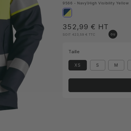
9566 - Navy\High Visibility Yellow
Prix
352,99 €
HT
SOIT 423,59 €
TTC
habituel
Taille
XS
S
M