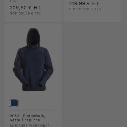
1127
Prix
219,99 €
HT
Prix
209,90 €
HT
SOIT 263,99 €
TTC
habituel
SOIT 251,88 €
TTC
habituel
2862 - ProtecWork,
Veste à capuche
Fournisseur :
SNICKERS WORKWEAR -