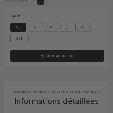
SOIT 605,99 €
TTC
habituel
Taille
XS
S
M
L
XL
XXL
Ajouter au panier
VÊTEMENTS DE TRAVAIL DURABLES ET FONCTIONNELS
Informations détaillées