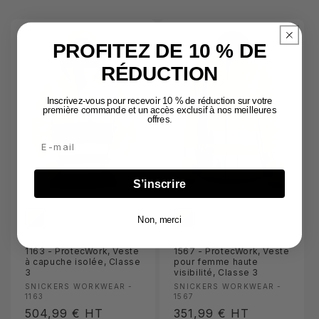
PROFITEZ DE 10 % DE
RÉDUCTION
Inscrivez-vous pour recevoir 10 % de réduction sur votre
première commande et un accès exclusif à nos meilleures
offres.
Email
S’inscrire
Non, merci
1163 - ProtecWork, Veste
1567 - ProtecWork, Veste
à capuche isolée, Classe
pour femme haute
3
visibilité, Classe 3
Fournisseur :
Fournisseur :
SNICKERS WORKWEAR -
SNICKERS WORKWEAR -
1163
1567
Prix
504,99 €
HT
Prix
351,99 €
HT