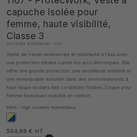
1167 - ProtecWork, Veste à
1
dans
capuche isolée pour
une
fenêtre
femme, haute visibilité,
modale
Classe 3
SNICKERS WORKWEAR - 1167
Veste de travail rembourrée et résistante à l’eau avec
une protection élevée contre les arcs électriques. Elle
offre une grande protection, une excellente visibilité et
une remarquable isolation dans des environnements à
haut risque et dans des conditions froides. Coupe pour
femme favorisant mobilité et confort.
6695 - High Visibility Yellow\Navy
Prix
504,99 €
HT