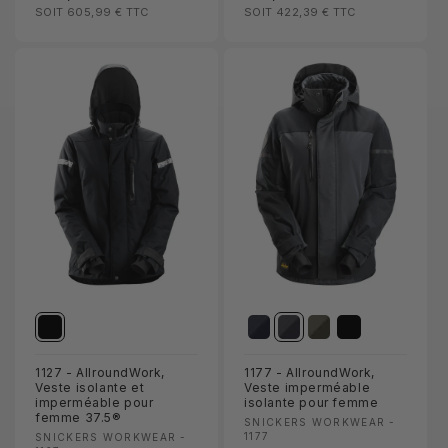
SOIT 605,99 €
TTC
SOIT 422,39 €
TTC
habituel
habituel
1127 - AllroundWork,
1177 - AllroundWork,
Veste isolante et
Veste imperméable
imperméable pour
isolante pour femme
femme 37.5®
Fournisseur :
SNICKERS WORKWEAR -
Fournisseur :
1177
SNICKERS WORKWEAR -