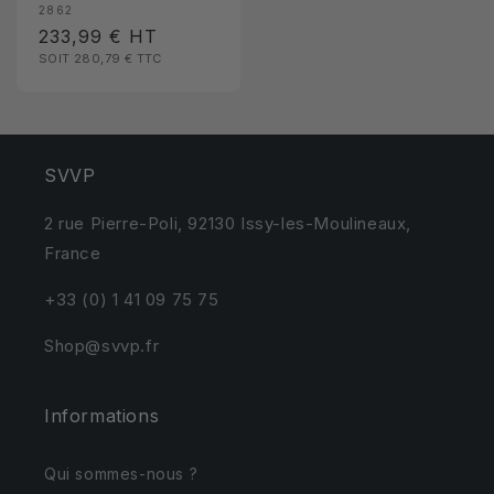
2862
Prix
233,99 €
HT
SOIT 280,79 €
TTC
habituel
SVVP
2 rue Pierre-Poli, 92130 Issy-les-Moulineaux,
France
+33 (0) 1 41 09 75 75
Shop@svvp.fr
Informations
Qui sommes-nous ?