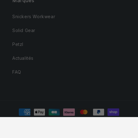
Marques
Snickers Workwear
Solid Gear
Petzl
Actualités
FAQ
Moyens
de
paiement
© 2026,
Snickers Workwear - SVVP - Revendeur officiel