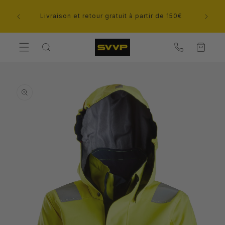
et
passer
 75 75
Livraison et retour gratuit à partir de 150€
au
contenu
Panier
Contact
Passer aux
informations
produits