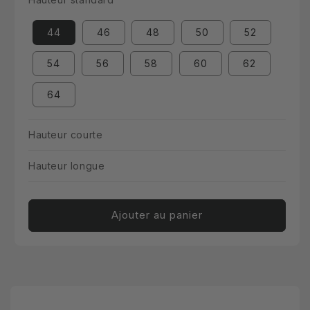
44
46
48
50
52
54
56
58
60
62
64
Hauteur courte
Hauteur longue
Ajouter au panier