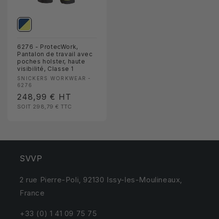
6276 - ProtecWork,
Pantalon de travail avec
poches holster, haute
visibilité, Classe 1
Fournisseur :
SNICKERS WORKWEAR -
6276
Prix
248,99 €
HT
SOIT 298,79 €
TTC
habituel
SVVP
2 rue Pierre-Poli, 92130 Issy-les-Moulineaux,
France
+33 (0) 1 41 09 75 75