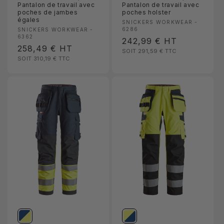
Pantalon de travail avec
Pantalon de travail avec
poches de jambes
poches holster
égales
Fournisseur :
SNICKERS WORKWEAR -
Fournisseur :
6286
SNICKERS WORKWEAR -
6362
Prix
242,99 €
HT
Prix
258,49 €
HT
SOIT 291,59 €
TTC
habituel
SOIT 310,19 €
TTC
habituel