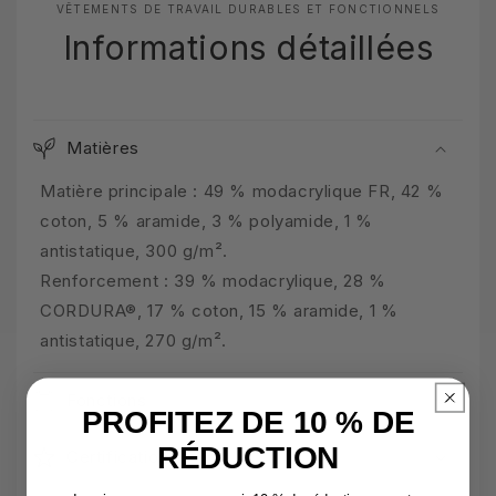
VÊTEMENTS DE TRAVAIL DURABLES ET FONCTIONNELS
Informations détaillées
Matières
Matière principale : 49 % modacrylique FR, 42 %
coton, 5 % aramide, 3 % polyamide, 1 %
antistatique, 300 g/m².
Renforcement : 39 % modacrylique, 28 %
CORDURA®, 17 % coton, 15 % aramide, 1 %
antistatique, 270 g/m².
Fonctions
PROFITEZ DE 10 % DE
RÉDUCTION
Certifications