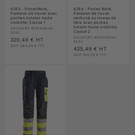
6263 - ProtecWork,
6264 - Protec Work,
Pantalon de travail avec
Pantalon de travail
poches holster, haute
renforcé au niveau de
visibilité, Classe 1
tibia avec poches
holster haute visibilité,
Fournisseur :
SNICKERS WORKWEAR -
Classe 2
6263
Fournisseur :
SNICKERS WORKWEAR -
Prix
320,49 €
HT
6264
SOIT 384,59 €
TTC
habituel
Prix
425,49 €
HT
SOIT 510,59 €
TTC
habituel