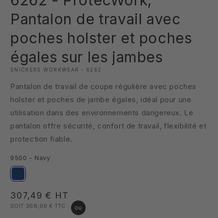
6262 - ProtecWork,
1
dans
Pantalon de travail avec
une
fenêtre
poches holster et poches
modale
égales sur les jambes
SNICKERS WORKWEAR - 6262
Pantalon de travail de coupe régulière avec poches
holster et poches de jambe égales, idéal pour une
utilisation dans des environnements dangereux. Le
pantalon offre sécurité, confort de travail, flexibilité et
protection fiable.
9500 - Navy
Prix
307,49 €
HT
SOIT 368,99 €
TTC
habituel