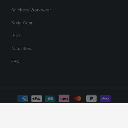
Snickers Workwear
Solid Gear
Petzl
Actualités
FAQ
Moyens
de
paiement
© 2026,
Snickers Workwear - SVVP - Revendeur officiel
Politique de confidentialité
Coordonnées