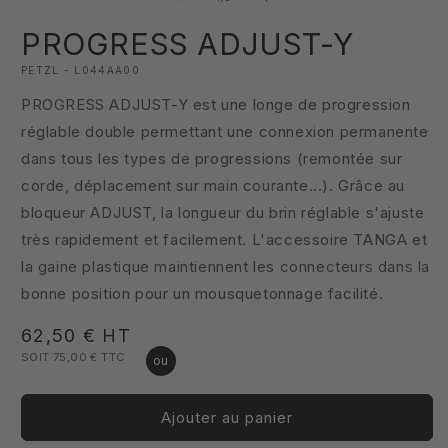
1
dans
PROGRESS ADJUST-Y
une
fenêtre
modale
PETZL - L044AA00
PROGRESS ADJUST-Y est une longe de progression
réglable double permettant une connexion permanente
dans tous les types de progressions (remontée sur
corde, déplacement sur main courante...). Grâce au
bloqueur ADJUST, la longueur du brin réglable s'ajuste
très rapidement et facilement. L'accessoire TANGA et
la gaine plastique maintiennent les connecteurs dans la
bonne position pour un mousquetonnage facilité.
Prix
62,50 €
HT
SOIT 75,00 €
TTC
habituel
Ajouter au panier