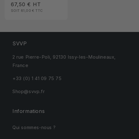
Prix
67,50 €
HT
SOIT 81,00 €
TTC
habituel
SVVP
2 rue Pierre-Poli, 92130 Issy-les-Moulineaux,
France
+33 (0) 1 41 09 75 75
Shop@svvp.fr
Informations
Qui sommes-nous ?