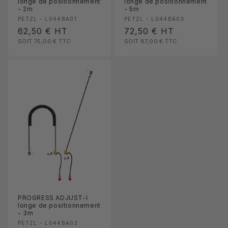
longe de positionnement
longe de positionnement
- 2m
- 5m
Fournisseur :
Fournisseur :
PETZL - L044BA01
PETZL - L044BA03
Prix
62,50 €
HT
Prix
72,50 €
HT
SOIT 75,00 €
TTC
SOIT 87,00 €
TTC
habituel
habituel
PROGRESS ADJUST-I
longe de positionnement
- 3m
Fournisseur :
PETZL - L044BA02