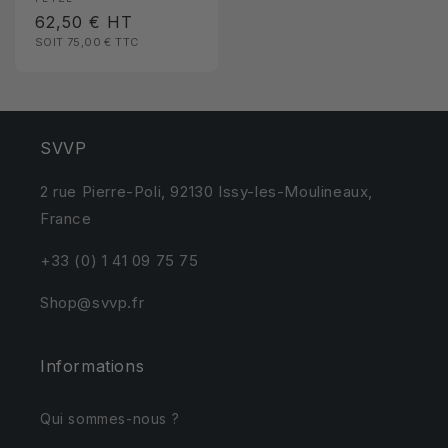
Fournisseur :
Prix
62,50 €
HT
SOIT 75,00 €
TTC
habituel
SVVP
2 rue Pierre-Poli, 92130 Issy-les-Moulineaux,
France
+33 (0) 1 41 09 75 75
Shop@svvp.fr
Informations
Qui sommes-nous ?