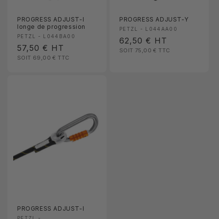
PROGRESS ADJUST-I
PROGRESS ADJUST-Y
longe de progression
Fournisseur :
PETZL - L044AA00
Fournisseur :
PETZL - L044BA00
Prix
62,50 €
HT
Prix
57,50 €
HT
SOIT 75,00 €
TTC
habituel
SOIT 69,00 €
TTC
habituel
PROGRESS ADJUST-I
PETZL -