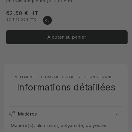
en trois longueurs (2, 3 et 5 m).
Prix
62,50 €
HT
SOIT 75,00 €
TTC
habituel
Ajouter au panier
VÊTEMENTS DE TRAVAIL DURABLES ET FONCTIONNELS
Informations détaillées
Matières
Matière(s): aluminium, polyamide, polyester,