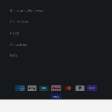
Snickers Workwear
Solid Gear
Petzl
Actualités
FAQ
Moyens
de
paiement
© 2026,
Snickers Workwear - SVVP - Revendeur officiel
Politique de confidentialité
Coordonnées