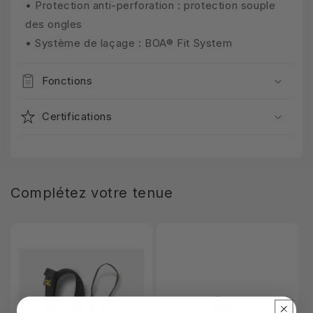
• Protection anti-perforation : protection souple
des ongles
• Système de laçage : BOA® Fit System
Fonctions
Certifications
Complétez votre tenue