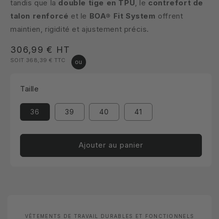
tandis que la
double tige en TPU
, le
contrefort de
talon renforcé
et le
BOA® Fit System
offrent
maintien, rigidité et ajustement précis.
Prix
306,99 €
HT
SOIT 368,39 €
TTC
habituel
Taille
36
39
40
41
Ajouter au panier
VÊTEMENTS DE TRAVAIL DURABLES ET FONCTIONNELS