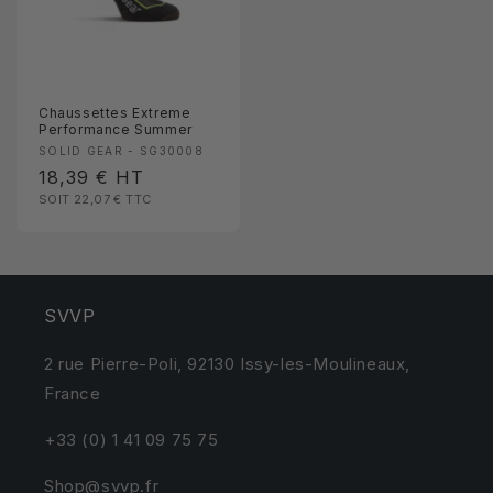
Chaussettes Extreme
Performance Summer
Fournisseur :
SOLID GEAR - SG30008
Prix
18,39 €
HT
SOIT 22,07 €
TTC
habituel
SVVP
2 rue Pierre-Poli, 92130 Issy-les-Moulineaux,
France
+33 (0) 1 41 09 75 75
Shop@svvp.fr