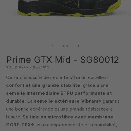
Ouvrir
O
le
le
média
m
de
1
/
8
1
2
dans
d
Prime GTX Mid - SG80012
une
u
fenêtre
f
modale
SOLID GEAR - SG80012
m
Cette chaussure de sécurité offre un excellent
confort et une grande stabilité
, grâce à une
semelle intermédiaire ETPU performante et
durable
. La
semelle extérieure Vibram®
garantit
une bonne adhérence et une grande résistance à
l’usure. Sa
tige en microfibre avec membrane
GORE-TEX®
assure imperméabilité et respirabilité,