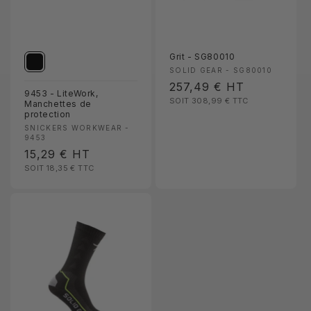
Grit - SG80010
Fournisseur :
SOLID GEAR - SG80010
Prix
257,49 €
HT
9453 - LiteWork,
SOIT 308,99 €
TTC
habituel
Manchettes de
protection
Fournisseur :
SNICKERS WORKWEAR -
9453
Prix
15,29 €
HT
SOIT 18,35 €
TTC
habituel