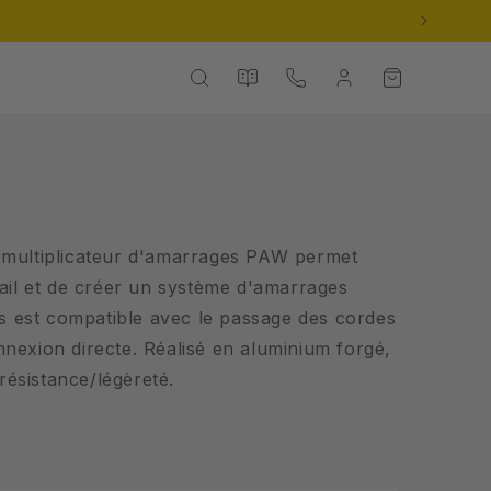
Nos
Contact
Connexion
Panier
catalogues
 le multiplicateur d'amarrages PAW permet
vail et de créer un système d'amarrages
us est compatible avec le passage des cordes
nexion directe. Réalisé en aluminium forgé,
 résistance/légèreté.