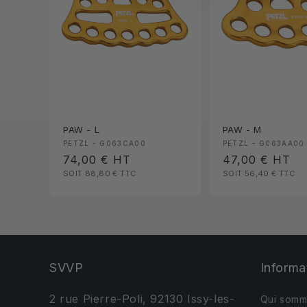
PAW - L
PAW - M
Fournisseur :
Fournisseur :
PETZL - G063CA00
PETZL - G063AA00
Prix
74,00 €
HT
Prix
47,00 €
HT
SOIT 88,80 €
TTC
SOIT 56,40 €
TTC
habituel
habituel
SVVP
Informa
2 rue Pierre-Poli, 92130 Issy-les-
Qui somm