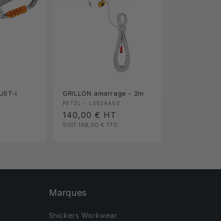
UST-I
GRILLON amarrage - 2m
:
Fournisseur :
PETZL - L052AA00
Prix
140,00 €
HT
SOIT 168,00 €
TTC
habituel
Marques
Snickers Workwear