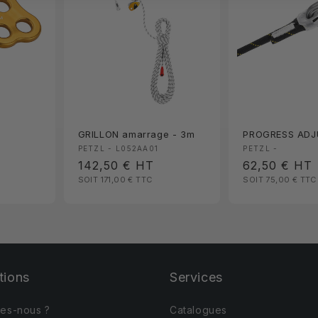
GRILLON amarrage - 3m
PROGRESS ADJ
Fournisseur :
Fournisseur 
PETZL - L052AA01
PETZL -
Prix
142,50 €
HT
Prix
62,50 €
HT
SOIT 171,00 €
TTC
SOIT 75,00 €
TTC
habituel
habituel
tions
Services
es-nous ?
Catalogues