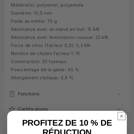
Matière(s): polyester, polyamide
Diamètre: 10,5 mm
Poids au mètre: 75 g
Résistance avec un nœud en huit: 15 kN
Résistance avec terminaison cousue: 22 kN
Force de choc (facteur 0,3): 5,2 kN
Nombre de chutes facteur 1: 10
Construction: 32 fuseaux
Pourcentage de la gaine: 45 %
Allongement statique: 3,4 %
Fonctions
Certifications
PROFITEZ DE 10 % DE
RÉDUCTION