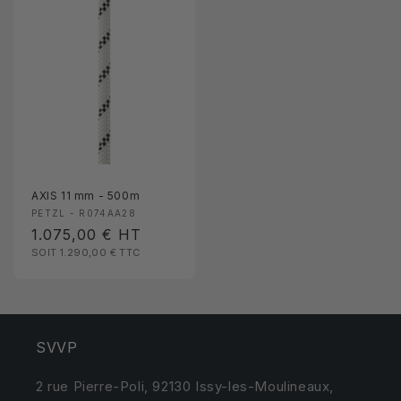
AXIS 11 mm - 500m
Fournisseur :
PETZL - R074AA28
Prix
1.075,00 €
HT
SOIT 1.290,00 €
TTC
habituel
SVVP
2 rue Pierre-Poli, 92130 Issy-les-Moulineaux,