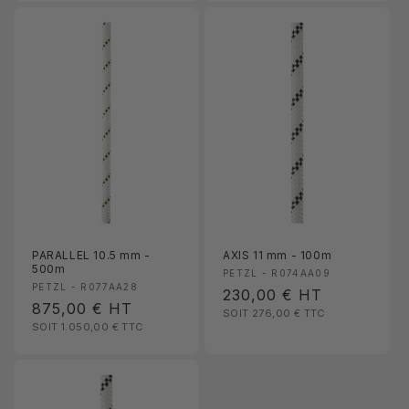
PARALLEL 10.5 mm -
AXIS 11 mm - 100m
500m
Fournisseur :
PETZL - R074AA09
Fournisseur :
PETZL - R077AA28
Prix
230,00 €
HT
Prix
875,00 €
HT
SOIT 276,00 €
TTC
habituel
SOIT 1.050,00 €
TTC
habituel