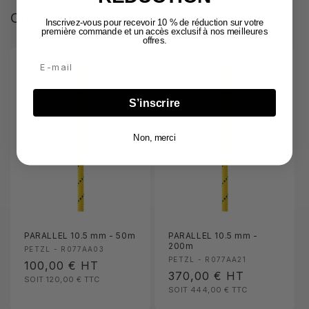
Complétez votre tenue
Inscrivez-vous pour recevoir 10 % de réduction sur votre
première commande et un accès exclusif à nos meilleures
offres.
Email
S’inscrire
Non, merci
PARALLEL 10.5 mm - 50m
PARALLEL 10.5 mm -
200m
Fournisseur :
PETZL - R077AA03
Fournisseur :
PETZL - R077AA21
Prix
100,00 €
HT
Prix
370,00 €
HT
SOIT 120,00 €
TTC
habituel
SOIT 444,00 €
TTC
habituel