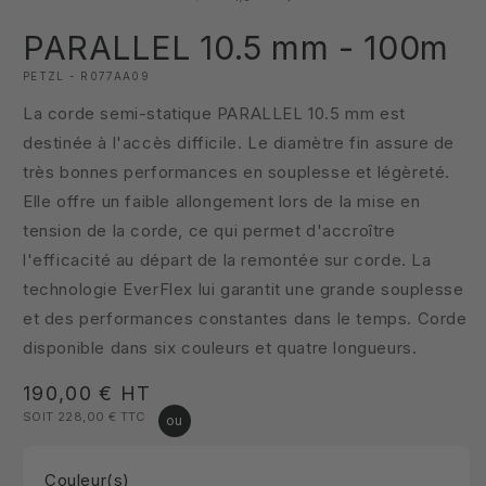
1
dans
PARALLEL 10.5 mm - 100m
une
fenêtre
PETZL - R077AA09
modale
La corde semi-statique PARALLEL 10.5 mm est
destinée à l'accès difficile. Le diamètre fin assure de
très bonnes performances en souplesse et légèreté.
Elle offre un faible allongement lors de la mise en
tension de la corde, ce qui permet d'accroître
l'efficacité au départ de la remontée sur corde. La
technologie EverFlex lui garantit une grande souplesse
et des performances constantes dans le temps. Corde
disponible dans six couleurs et quatre longueurs.
Prix
190,00 €
HT
SOIT 228,00 €
TTC
habituel
Couleur(s)