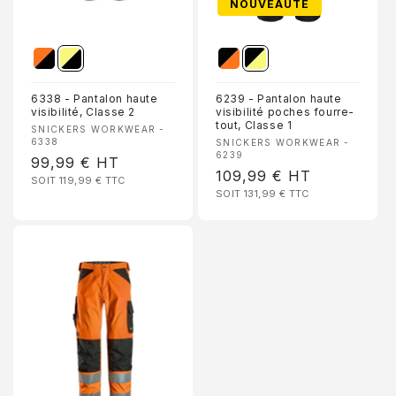
NOUVEAUTÉ
6338 - Pantalon haute
6239 - Pantalon haute
visibilité, Classe 2
visibilité poches fourre-
tout, Classe 1
Fournisseur :
SNICKERS WORKWEAR -
6338
Fournisseur :
SNICKERS WORKWEAR -
6239
Prix
99,99 €
HT
Prix
109,99 €
HT
SOIT 119,99 €
TTC
habituel
SOIT 131,99 €
TTC
habituel