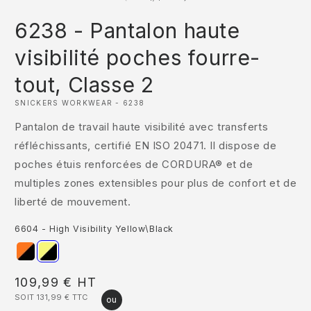
1
2
dans
d
6238 - Pantalon haute
une
u
fenêtre
f
modale
m
visibilité poches fourre-
tout, Classe 2
SNICKERS WORKWEAR - 6238
Pantalon de travail haute visibilité avec transferts
réfléchissants, certifié EN ISO 20471. Il dispose de
poches étuis renforcées de CORDURA® et de
multiples zones extensibles pour plus de confort et de
liberté de mouvement.
6604 - High Visibility Yellow\Black
Prix
109,99 €
HT
SOIT 131,99 €
TTC
habituel