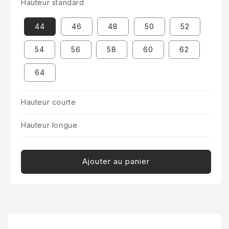
Hauteur standard
44
46
48
50
52
54
56
58
60
62
64
Hauteur courte
Hauteur longue
Ajouter au panier