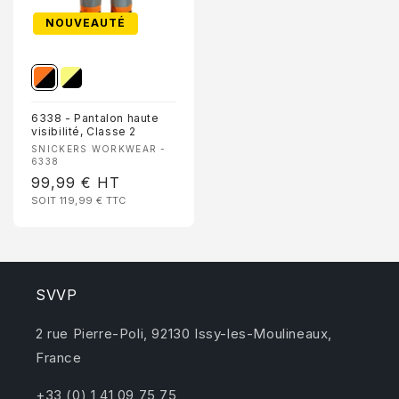
NOUVEAUTÉ
6338 - Pantalon haute
visibilité, Classe 2
Fournisseur :
SNICKERS WORKWEAR -
6338
Prix
99,99 €
HT
SOIT 119,99 €
TTC
habituel
SVVP
2 rue Pierre-Poli, 92130 Issy-les-Moulineaux,
France
+33 (0) 1 41 09 75 75