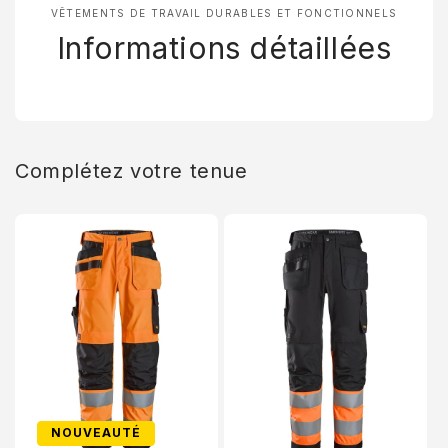
VÊTEMENTS DE TRAVAIL DURABLES ET FONCTIONNELS
Informations détaillées
PROFITEZ DE 10 % DE
Complétez votre tenue
RÉDUCTION
Inscrivez-vous pour recevoir 10 % de réduction sur votre
première commande et un accès exclusif à nos meilleures
offres.
Email
S’inscrire
Non, merci
NOUVEAUTÉ