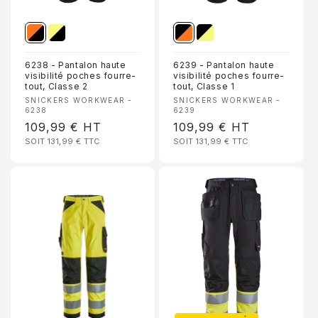
6238 - Pantalon haute
6239 - Pantalon haute
visibilité poches fourre-
visibilité poches fourre-
tout, Classe 2
tout, Classe 1
Fournisseur :
Fournisseur :
SNICKERS WORKWEAR -
SNICKERS WORKWEAR -
6238
6239
Prix
109,99 €
HT
Prix
109,99 €
HT
SOIT 131,99 €
TTC
SOIT 131,99 €
TTC
habituel
habituel