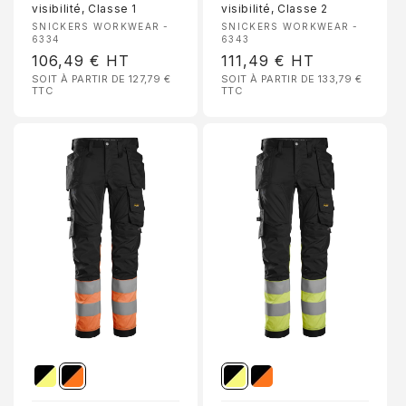
visibilité, Classe 1
visibilité, Classe 2
Fournisseur :
Fournisseur :
SNICKERS WORKWEAR -
SNICKERS WORKWEAR -
6334
6343
Prix
106,49 €
HT
Prix
111,49 €
HT
SOIT À PARTIR DE 127,79 €
SOIT À PARTIR DE 133,79 €
habituel
habituel
TTC
TTC