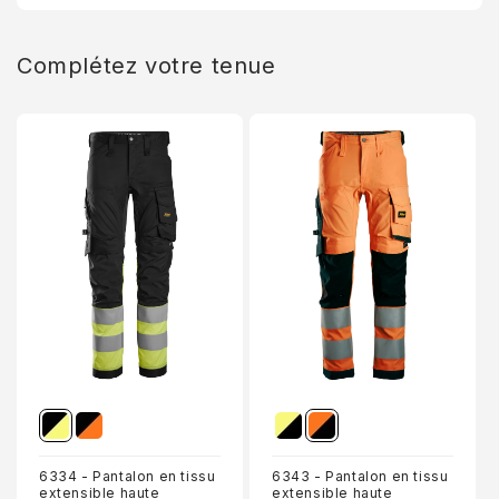
première commande et un accès exclusif à nos meilleures
offres.
Email
Complétez votre tenue
S’inscrire
Non, merci
6334 - Pantalon en tissu
6343 - Pantalon en tissu
extensible haute
extensible haute