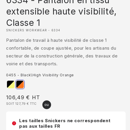
6334 - Pantalon en tissu
1
dans
extensible haute visibilité,
une
fenêtre
Classe 1
modale
SNICKERS WORKWEAR - 6334
Pantalon de travail à haute visibilité de classe 1
confortable, de coupe ajustée, pour les artisans du
secteur de la construction générale, des travaux de
voirie et des transports.
0455 - Black\High Visibility Orange
Prix
106,49 €
HT
SOIT 127,79 €
TTC
habituel
Les tailles Snickers ne correspondent
pas aux tailles FR