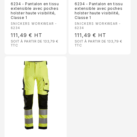
6234 - Pantalon en tissu
6234 - Pantalon en tissu
extensible avec poches
extensible avec poches
holster haute visibilité,
holster haute visibilité,
Classe 1
Classe 1
Fournisseur :
Fournisseur :
SNICKERS WORKWEAR -
SNICKERS WORKWEAR -
6234
6234
Prix
111,49 €
HT
Prix
111,49 €
HT
SOIT À PARTIR DE 133,79 €
SOIT À PARTIR DE 133,79 €
habituel
habituel
TTC
TTC