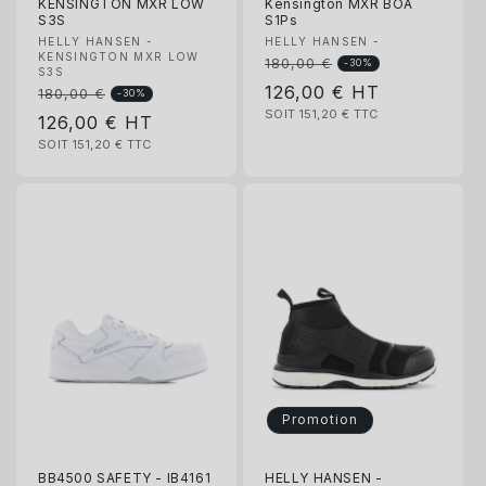
KENSINGTON MXR LOW
Kensington MXR BOA
S3S
S1Ps
Fournisseur :
Fournisseur :
HELLY HANSEN -
HELLY HANSEN -
KENSINGTON MXR LOW
180,00 €
Prix
-30%
S3S
Prix
126,00 €
HT
habituel
180,00 €
Prix
-30%
SOIT 151,20 €
TTC
promotionnel
Prix
126,00 €
HT
habituel
SOIT 151,20 €
TTC
promotionnel
Promotion
BB4500 SAFETY - IB4161
HELLY HANSEN -