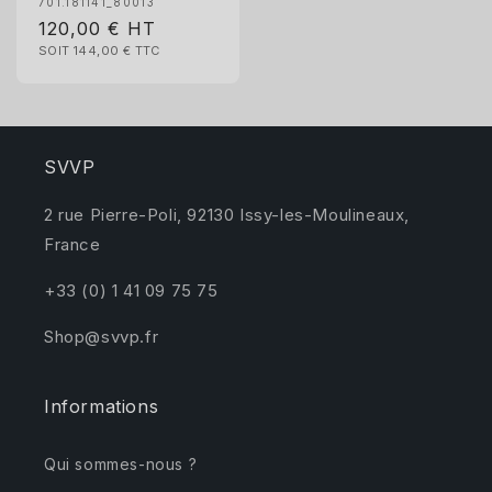
701.181141_80013
Prix
120,00 €
HT
SOIT 144,00 €
TTC
habituel
SVVP
2 rue Pierre-Poli, 92130 Issy-les-Moulineaux,
France
+33 (0) 1 41 09 75 75
Shop@svvp.fr
Informations
Qui sommes-nous ?