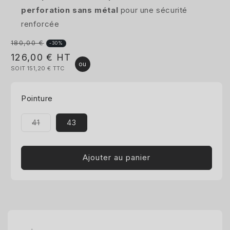
perforation sans métal
pour une sécurité
renforcée
180,00 €
Prix
-30%
Prix
126,00 €
HT
habituel
SOIT 151,20 €
TTC
promotionnel
Pointure
Variante
41
43
épuisée
ou
indisponible
Ajouter au panier