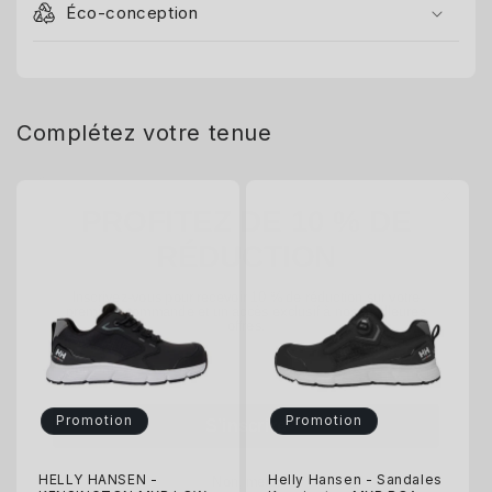
Éco-conception
Complétez votre tenue
PROFITEZ DE 10 % DE
RÉDUCTION
Inscrivez-vous pour recevoir 10 % de réduction sur votre
première commande et un accès exclusif à nos meilleures
offres.
Email
S’inscrire
Promotion
Promotion
Non, merci
HELLY HANSEN -
Helly Hansen - Sandales