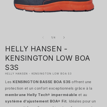
Ouvrir
O
le
le
média
m
de
1
/
4
1
2
dans
d
HELLY HANSEN -
une
u
fenêtre
f
modale
m
KENSINGTON LOW BOA
S3S
HELLY HANSEN - KENSINGTON LOW BOA S3
Les
KENSINGTON BASSE BOA S3S
offrent une
protection et un confort exceptionnels grâce à la
membrane Helly Tech® imperméable
et au
système d’ajustement BOA® Fit
. Idéales pour un