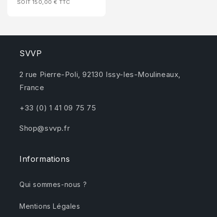
SOIT 150,00 €
TTC
habituel
SVVP
2 rue Pierre-Poli, 92130 Issy-les-Moulineaux,
France
+33 (0) 1 41 09 75 75
Shop@svvp.fr
Informations
Qui sommes-nous ?
Mentions Légales