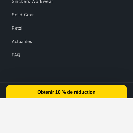
Snickers Workwear
Solid Gear
Petzl
Actualités
FAQ
Moyens
de
paiement
© 2026,
Snickers Workwear - SVVP - Revendeur officiel
Politique de confidentialité
Coordonnées
Conditions générales de vente
Politique d’expédition