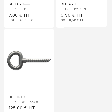
DELTA - 8mm
DELTA - 8mm
Fournisseur :
Fournisseur :
PETZL - P11 8B
PETZL - P11 8BN
Prix
7,00 €
HT
Prix
9,90 €
HT
SOIT 8,40 €
TTC
SOIT 11,88 €
TTC
habituel
habituel
COLLINOX
Fournisseur :
PETZL - G100AA00
Prix
125,00 €
HT