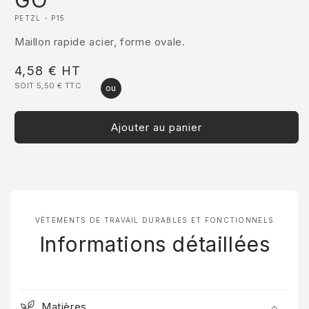
GO
1
dans
PETZL - P15
une
fenêtre
Maillon rapide acier, forme ovale.
modale
Prix
4,58 €
HT
SOIT 5,50 €
TTC
habituel
Ajouter au panier
VÊTEMENTS DE TRAVAIL DURABLES ET FONCTIONNELS
Informations détaillées
Matières