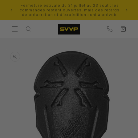
et
Fermeture estivale du 31 juillet au 23 août : les
passer
Besoin
commandes restent ouvertes, mais des retards
au
de préparation et d’expédition sont à prévoir.
contenu
Panier
Contact
Passer aux
informations
produits