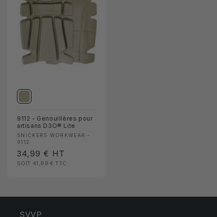
9112 - Genouillères pour
artisans D3O® Lite
Fournisseur :
SNICKERS WORKWEAR -
9112
Prix
34,99 €
HT
SOIT 41,99 €
TTC
habituel
SVVP