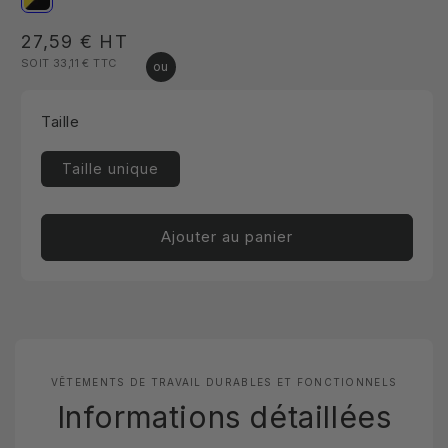
Prix
27,59 €
HT
SOIT 33,11 €
TTC
habituel
Taille
Taille unique
Ajouter au panier
VÊTEMENTS DE TRAVAIL DURABLES ET FONCTIONNELS
Informations détaillées