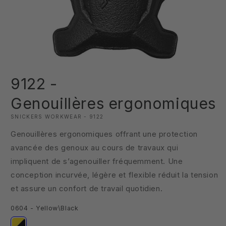
Ouvrir
le
9122 -
média
1
dans
Genouillères ergonomiques
une
fenêtre
SNICKERS WORKWEAR - 9122
modale
Genouillères ergonomiques offrant une protection
avancée des genoux au cours de travaux qui
impliquent de s’agenouiller fréquemment. Une
conception incurvée, légère et flexible réduit la tension
et assure un confort de travail quotidien.
0604 - Yellow\Black