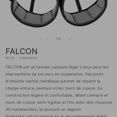
O
Ouvrir
le
le
m
média
de
2
1
/
6
1
d
dans
u
FALCON
une
f
fenêtre
m
modale
PETZL - C038DA00
FALCON est un harnais cuissard léger conçu pour les
interventions de secours en suspension. Son point
d'attache ventral métallique permet de répartir la
charge entre la ceinture et les tours de cuisse. Sa
construction légère et confortable, alliant ceinture et
tours de cuisse semi-rigides et fins avec des mousses
3D matelassées, lui procure un rapport
légèreté/confort optimal et un encombrement réduit