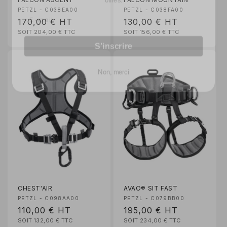
Email
Fournisseur :
Fournisseur :
PETZL - C038EA00
PETZL - C038FA00
Prix
170,00 €
HT
Prix
130,00 €
HT
SOIT 204,00 €
TTC
SOIT 156,00 €
TTC
habituel
habituel
S’inscrire
Non, merci
CHEST'AIR
AVAO® SIT FAST
Fournisseur :
Fournisseur :
PETZL - C098AA00
PETZL - C079BB00
Prix
110,00 €
HT
Prix
195,00 €
HT
SOIT 132,00 €
TTC
SOIT 234,00 €
TTC
habituel
habituel