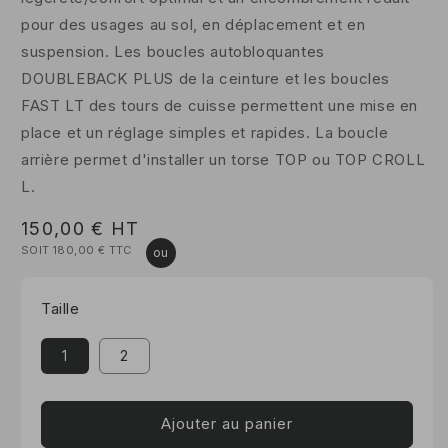
pour des usages au sol, en déplacement et en
suspension. Les boucles autobloquantes
DOUBLEBACK PLUS de la ceinture et les boucles
FAST LT des tours de cuisse permettent une mise en
place et un réglage simples et rapides. La boucle
arrière permet d'installer un torse TOP ou TOP CROLL
L.
Prix
150,00 €
HT
SOIT 180,00 €
TTC
habituel
Taille
1
2
Ajouter au panier