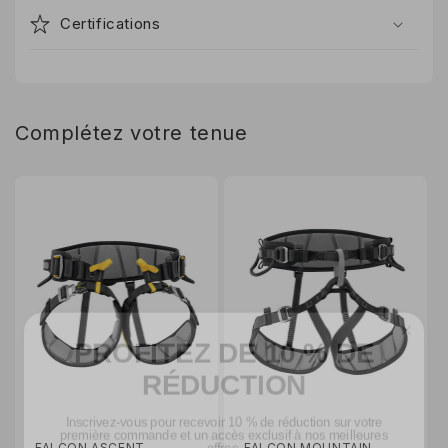
Certifications
Complétez votre tenue
PROFITEZ DE 10 % DE
RÉDUCTION
Inscrivez-vous pour recevoir 10 % de réduction sur votre
première commande et un accès exclusif à nos meilleures
offres.
FALCON ASCENT
FALCON MOUNTAIN