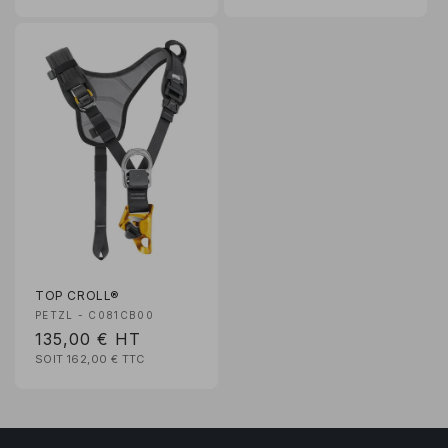
TOP CROLL®
Fournisseur :
PETZL - C081CB00
Prix
135,00 €
HT
SOIT 162,00 €
TTC
habituel