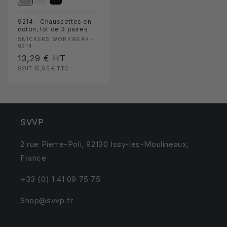
9214 - Chaussettes en
coton, lot de 3 paires
Fournisseur :
SNICKERS WORKWEAR -
9214
Prix
13,29 €
HT
SOIT 15,95 €
TTC
habituel
SVVP
2 rue Pierre-Poli, 92130 Issy-les-Moulineaux,
France
+33 (0) 1 41 09 75 75
Shop@svvp.fr