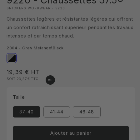
9220 - Chaussettes 37.5®
1
dans
SNICKERS WORKWEAR - 9220
une
fenêtre
Chaussettes légères et résistantes légères qui offrent
modale
un confort rafraîchissant supérieur pendant les travaux
intenses et par temps chaud.
2804 - Grey Melange\Black
Prix
19,39 €
HT
SOIT 23,27 €
TTC
habituel
Taille
37-40
41-44
46-48
Ajouter au panier