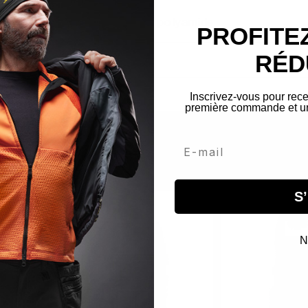
00% nylon, poches en 100% polyamide
PROFITEZ
RÉD
Inscrivez-vous pour rece
première commande et un 
Email
S’
N