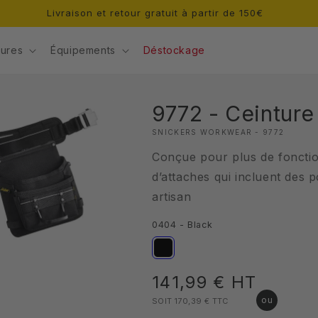
Livraison et retour gratuit à partir de 150€
ures
Équipements
Déstockage
9772 - Ceinture 
SNICKERS WORKWEAR - 9772
Conçue pour plus de fonctio
d’attaches qui incluent des 
artisan
0404 - Black
Prix
141,99 €
HT
SOIT 170,39 €
TTC
habituel