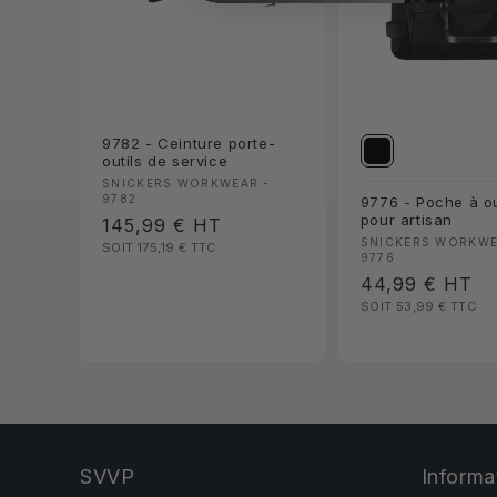
9782 - Ceinture porte-
outils de service
Fournisseur :
SNICKERS WORKWEAR -
9782
9776 - Poche à ou
pour artisan
Prix
145,99 €
HT
Fournisseur :
SNICKERS WORKWE
SOIT 175,19 €
TTC
habituel
9776
Prix
44,99 €
HT
SOIT 53,99 €
TTC
habituel
SVVP
Informa