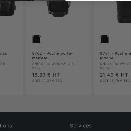
tils
9762 - Poche porte-
9764 - Poche à 
marteau
longue
Fournisseur :
Fournisseur 
AR -
SNICKERS WORKWEAR -
SNICKERS WORK
9762
9764
Prix
18,39 €
HT
Prix
21,49 €
HT
SOIT 22,07 €
TTC
SOIT 25,79 €
TTC
habituel
habituel
tions
Services