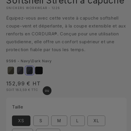
Softshell Stretch à capuche
SNICKERS WORKWEAR - 1226
Équipez-vous avec cette veste à capuche softshell
coupe-vent et déperlante, à la coupe extensible et aux
renforts en CORDURA®. Conçue pour une utilisation
quotidienne, elle offre un confort supérieur et une
protection fiable par tous les temps.
9596 - Navy\Dark Navy
Prix
152,99 €
HT
SOIT 183,59 €
TTC
habituel
Taille
XS
S
M
L
XL