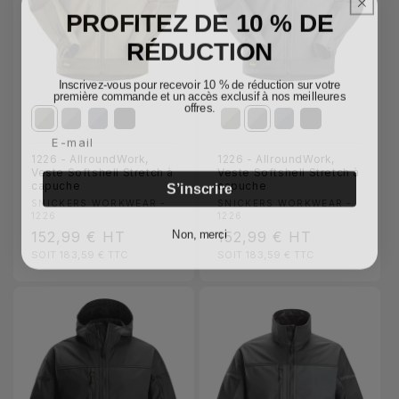
PROFITEZ DE 10 % DE
RÉDUCTION
Inscrivez-vous pour recevoir 10 % de réduction sur votre
première commande et un accès exclusif à nos meilleures
offres.
Email
1226 - AllroundWork,
1226 - AllroundWork,
Veste Softshell Stretch à
Veste Softshell Stretch à
S’inscrire
capuche
capuche
Fournisseur :
Fournisseur :
SNICKERS WORKWEAR -
SNICKERS WORKWEAR -
1226
1226
Non, merci
Prix
152,99 €
HT
Prix
152,99 €
HT
SOIT 183,59 €
TTC
SOIT 183,59 €
TTC
habituel
habituel