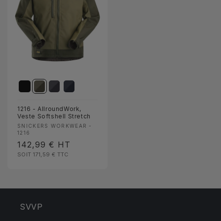
1216 - AllroundWork,
Veste Softshell Stretch
Fournisseur :
SNICKERS WORKWEAR -
1216
Prix
142,99 €
HT
SOIT 171,59 €
TTC
habituel
SVVP