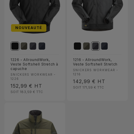
NOUVEAUTÉ
1226 - AllroundWork,
1216 - AllroundWork,
Veste Softshell Stretch à
Veste Softshell Stretch
capuche
Fournisseur :
SNICKERS WORKWEAR -
Fournisseur :
1216
SNICKERS WORKWEAR -
1226
Prix
142,99 €
HT
Prix
152,99 €
HT
SOIT 171,59 €
TTC
habituel
SOIT 183,59 €
TTC
habituel