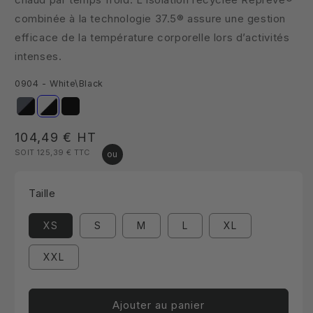
combinée à la technologie 37.5® assure une gestion
efficace de la température corporelle lors d’activités
intenses.
0904 - White\Black
Prix
104,49 €
HT
SOIT 125,39 €
TTC
habituel
Taille
XS
S
M
L
XL
XXL
Ajouter au panier