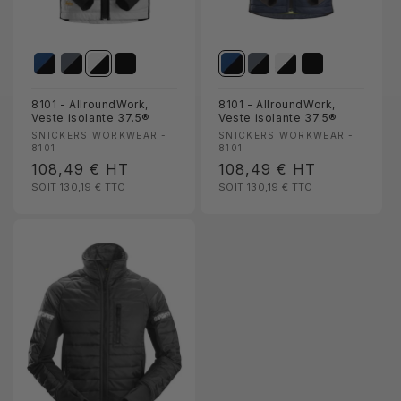
8101 - AllroundWork,
8101 - AllroundWork,
Veste isolante 37.5®
Veste isolante 37.5®
Fournisseur :
Fournisseur :
SNICKERS WORKWEAR -
SNICKERS WORKWEAR -
8101
8101
Prix
108,49 €
HT
Prix
108,49 €
HT
SOIT 130,19 €
TTC
SOIT 130,19 €
TTC
habituel
habituel