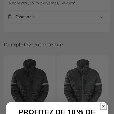
Repreve®, 15 % polyester, 60 g/m².
Fonctions
Complétez votre tenue
PROFITEZ DE 10 % DE