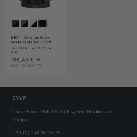
8101 - AllroundWork,
Veste isolante 37.5®
Fournisseur :
SNICKERS WORKWEAR -
8101
Prix
108,49 €
HT
SOIT 130,19 €
TTC
habituel
SVVP
2 rue Pierre-Poli, 92130 Issy-les-Moulineaux,
France
+33 (0) 1 41 09 75 75