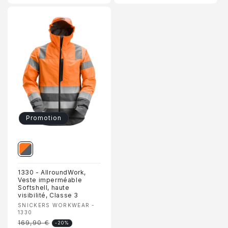
Promotion
1330 - AllroundWork,
Veste imperméable
Softshell, haute
visibilité, Classe 3
Fournisseur :
SNICKERS WORKWEAR -
1330
169,90 €
Prix
-20%