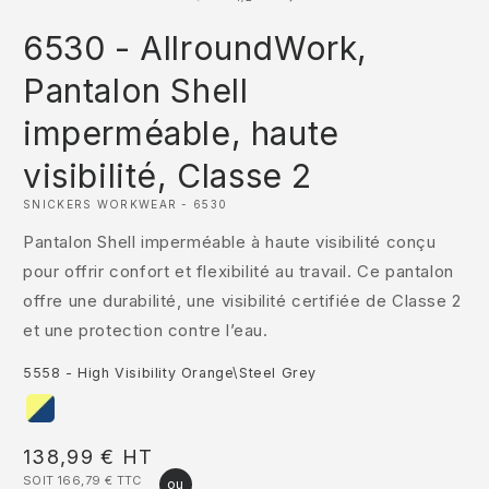
1
2
dans
d
6530 - AllroundWork,
une
u
fenêtre
f
modale
m
Pantalon Shell
imperméable, haute
visibilité, Classe 2
SNICKERS WORKWEAR - 6530
Pantalon Shell imperméable à haute visibilité conçu
pour offrir confort et flexibilité au travail. Ce pantalon
offre une durabilité, une visibilité certifiée de Classe 2
et une protection contre l’eau.
5558 - High Visibility Orange\Steel Grey
Prix
138,99 €
HT
SOIT 166,79 €
TTC
habituel