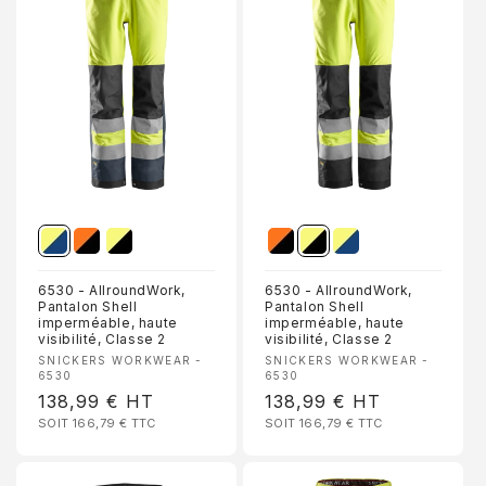
PROFITEZ DE 10 % DE
RÉDUCTION
Inscrivez-vous pour recevoir 10 % de réduction sur votre
première commande et un accès exclusif à nos meilleures
offres.
Email
S’inscrire
6530 - AllroundWork,
6530 - AllroundWork,
Pantalon Shell
Pantalon Shell
imperméable, haute
imperméable, haute
visibilité, Classe 2
visibilité, Classe 2
Non, merci
Fournisseur :
Fournisseur :
SNICKERS WORKWEAR -
SNICKERS WORKWEAR -
6530
6530
Prix
138,99 €
HT
Prix
138,99 €
HT
SOIT 166,79 €
TTC
SOIT 166,79 €
TTC
habituel
habituel