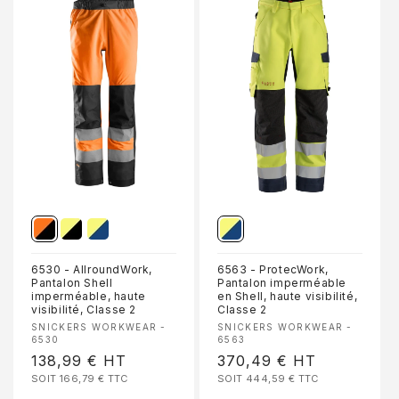
6530 - AllroundWork,
6563 - ProtecWork,
Pantalon Shell
Pantalon imperméable
imperméable, haute
en Shell, haute visibilité,
visibilité, Classe 2
Classe 2
Fournisseur :
Fournisseur :
SNICKERS WORKWEAR -
SNICKERS WORKWEAR -
6530
6563
Prix
138,99 €
HT
Prix
370,49 €
HT
SOIT 166,79 €
TTC
SOIT 444,59 €
TTC
habituel
habituel