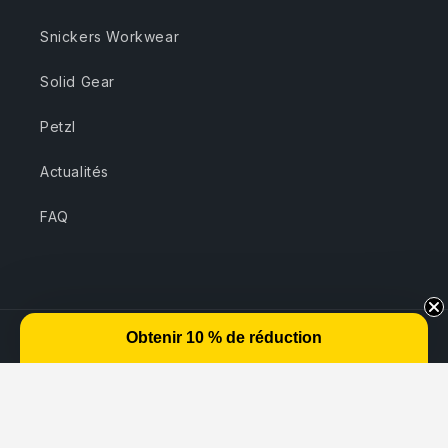
Snickers Workwear
Solid Gear
Petzl
Actualités
FAQ
Moyens
de
paiement
© 2026,
Snickers Workwear - SVVP - Revendeur officiel
Politique de confidentialité
Coordonnées