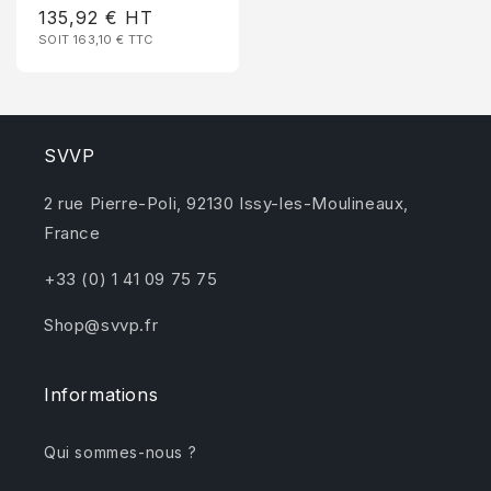
Prix
135,92 €
HT
habituel
SOIT 163,10 €
TTC
promotionnel
SVVP
2 rue Pierre-Poli, 92130 Issy-les-Moulineaux,
France
+33 (0) 1 41 09 75 75
Shop@svvp.fr
Informations
Qui sommes-nous ?