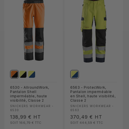
6530 - AllroundWork,
6563 - ProtecWork,
Pantalon Shell
Pantalon imperméable
imperméable, haute
en Shell, haute visibilité,
visibilité, Classe 2
Classe 2
Fournisseur :
Fournisseur :
SNICKERS WORKWEAR -
SNICKERS WORKWEAR -
6530
6563
Prix
138,99 €
HT
Prix
370,49 €
HT
SOIT 166,79 €
TTC
SOIT 444,59 €
TTC
habituel
habituel