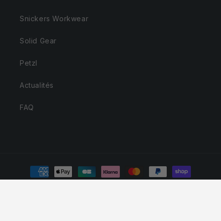
Snickers Workwear
Solid Gear
Petzl
Actualités
FAQ
Moyens
de
paiement
© 2026,
Snickers Workwear - SVVP - Revendeur officiel
Politique de confidentialité
Coordonnées