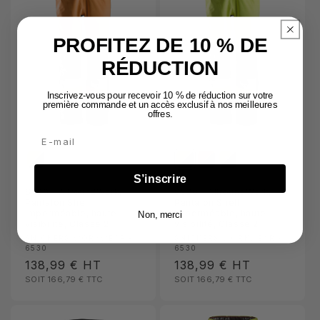
PROFITEZ DE 10 % DE
RÉDUCTION
Inscrivez-vous pour recevoir 10 % de réduction sur votre
première commande et un accès exclusif à nos meilleures
offres.
Email
S’inscrire
6530 - AllroundWork,
6530 - AllroundWork,
Pantalon Shell
Pantalon Shell
imperméable, haute
imperméable, haute
Non, merci
visibilité, Classe 2
visibilité, Classe 2
Fournisseur :
Fournisseur :
SNICKERS WORKWEAR -
SNICKERS WORKWEAR -
6530
6530
Prix
138,99 €
HT
Prix
138,99 €
HT
SOIT 166,79 €
TTC
SOIT 166,79 €
TTC
habituel
habituel