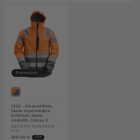
Promotion
1330 - AllroundWork,
Veste imperméable
Softshell, haute
visibilité, Classe 3
Fournisseur :
SNICKERS WORKWEAR -
1330
169,90 €
Prix
-20%