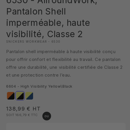
6530 - AllroundWork,
1
dans
Pantalon Shell
une
fenêtre
imperméable, haute
modale
visibilité, Classe 2
SNICKERS WORKWEAR - 6530
Pantalon shell imperméable à haute visibilité conçu
pour offrir confort et flexibilité au travail. Ce pantalon
offre une durabilité, une visibilité certifiée de Classe 2
et une protection contre l’eau.
6604 - High Visibility Yellow\Black
Prix
138,99 €
HT
SOIT 166,79 €
TTC
habituel