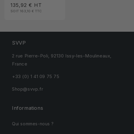
Prix
135,92 €
HT
habituel
SOIT 163,10 €
TTC
promotionnel
SVVP
2 rue Pierre-Poli, 92130 Issy-les-Moulineaux,
France
+33 (0) 1 41 09 75 75
Shop@svvp.fr
Informations
Qui sommes-nous ?