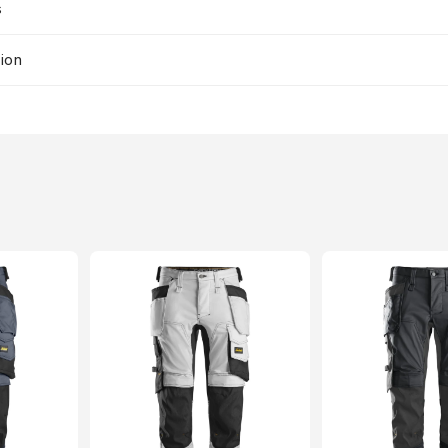
s
ion