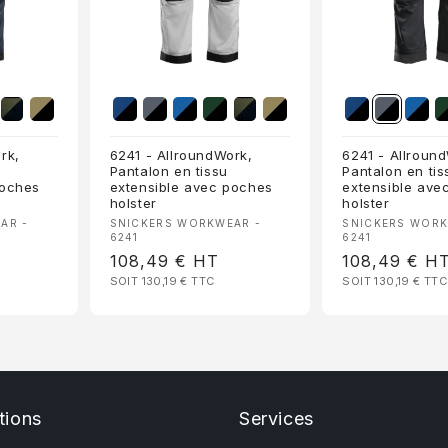
rk,
6241 - AllroundWork,
6241 - Allroun
Pantalon en tissu
Pantalon en tis
poches
extensible avec poches
extensible ave
holster
holster
Fournisseur :
Fournisseur 
AR -
SNICKERS WORKWEAR -
SNICKERS WORK
6241
6241
Prix
108,49 €
HT
Prix
108,49 €
H
SOIT 130,19 €
TTC
SOIT 130,19 €
TTC
habituel
habituel
tions
Services