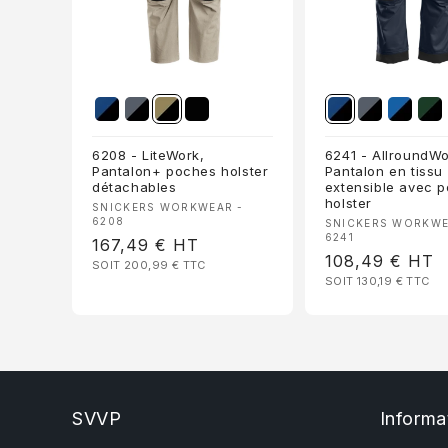
6208 - LiteWork,
6241 - AllroundWo
Pantalon+ poches holster
Pantalon en tissu
détachables
extensible avec 
holster
Fournisseur :
SNICKERS WORKWEAR -
6208
Fournisseur :
SNICKERS WORKWE
6241
Prix
167,49 €
HT
Prix
108,49 €
HT
SOIT 200,99 €
TTC
habituel
SOIT 130,19 €
TTC
habituel
SVVP
Informa