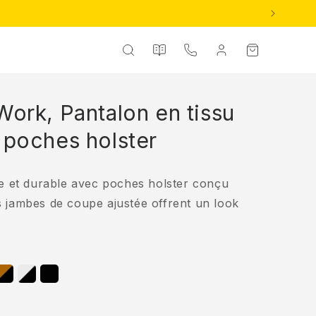
Nos
Contact
Connexion
Panier
catalogues
Work, Pantalon en tissu
 poches holster
le et durable avec poches holster conçu
s jambes de coupe ajustée offrent un look