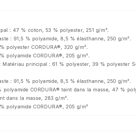
PROFITEZ
RÉD
ipal : 47 % coton, 53 % polyester, 251 g/m².
aste : 91,5 % polyamide, 8,5 % élasthanne, 250 g/m².
Inscrivez-vous pour rece
0 % polyester CORDURA®, 320 g/m².
première commande et un 
0 % polyamide CORDURA®, 205 g/m².
Email
 Matériau principal : 61 % polyester, 39 % polyester 
aste : 91,5 % polyamide, 8,5 % élasthanne, 250 g/m².
S’
 % polyamide CORDURA® teint dans la masse, 47 % pol
t dans la masse, 283 g/m².
N
0 % polyamide CORDURA®, 205 g/m²