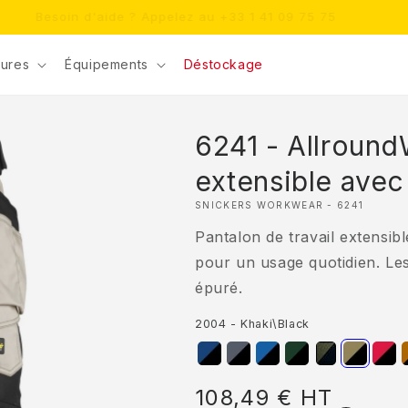
Besoin d'aide ? Appelez au +33 1 41 09 75 75
ures
Équipements
Déstockage
6241 - Allround
extensible avec
SNICKERS WORKWEAR - 6241
Pantalon de travail extensib
pour un usage quotidien. Le
épuré.
2004 - Khaki\Black
Prix
108,49 €
HT