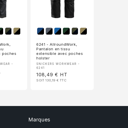
dWork,
6241 - AllroundWork,
su
Pantalon en tissu
c poches
extensible avec poches
holster
:
Fournisseur :
WEAR -
SNICKERS WORKWEAR -
6241
T
Prix
108,49 €
HT
SOIT 130,19 €
TTC
habituel
Marques