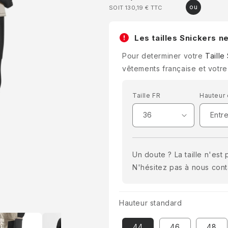
SOIT 130,19 €
TTC
habituel
Les tailles Snickers n
Pour determiner votre
Taille
vêtements française et votre
Taille FR
Hauteur
Un doute ? La taille n'est
N'hésitez pas à nous con
Hauteur standard
44
46
48