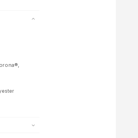
 DE 10 % DE
UCTION
voir 10 % de réduction sur votre
accès exclusif à nos meilleures
offres.
Sorona®,
inscrire
yester
on, merci