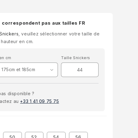
e correspondent pas aux tailles FR
 Snickers
, veuillez sélectionner votre taille de
 hauteur en cm.
 en cm
Taille Snickers
 pas disponible ?
tactez au
+33 1 41 09 75 75
50
52
54
56