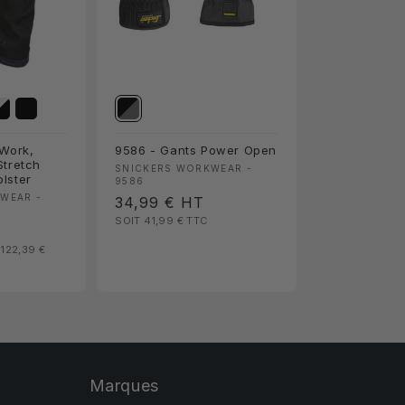
dWork,
9586 - Gants Power Open
Stretch
Fournisseur :
SNICKERS WORKWEAR -
lster
9586
:
WEAR -
Prix
34,99 €
HT
SOIT 41,99 €
TTC
habituel
 122,39 €
Marques