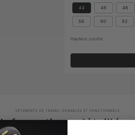
44
46
48
58
60
62
Hauteur courte
VÊTEMENTS DE TRAVAIL DURABLES ET FONCTIONNELS
Informations détaillées