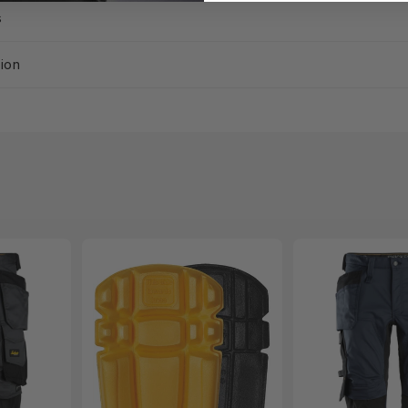
s
ion