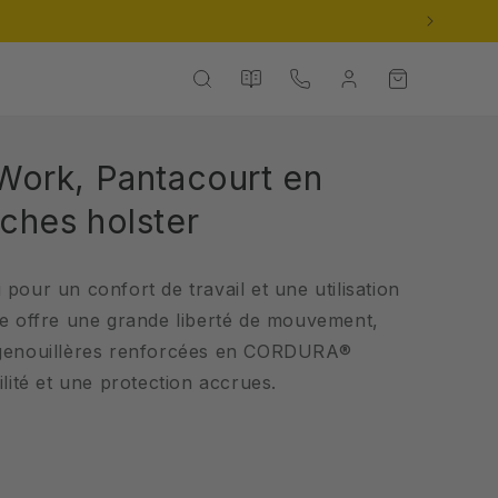
paration et d’expédition sont à prévoir.
Nos
Panier
Contact
Connexion
catalogues
Work, Pantacourt en
ches holster
pour un confort de travail et une utilisation
ée offre une grande liberté de mouvement,
 genouillères renforcées en CORDURA®
lité et une protection accrues.