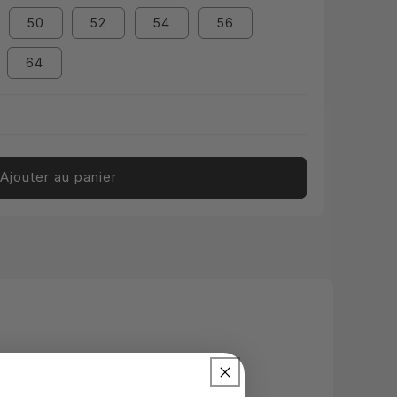
50
52
54
56
64
Ajouter au panier