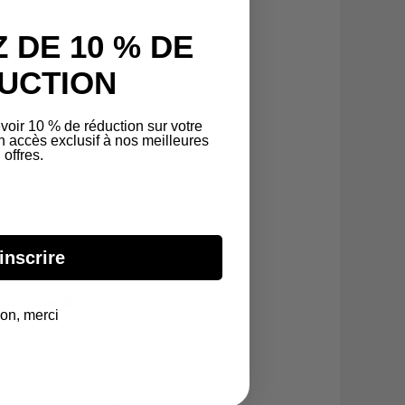
 DE 10 % DE
UCTION
voir 10 % de réduction sur votre
accès exclusif à nos meilleures
lyamide, 205
offres.
rona®, 252
inscrire
283 g/m²
polyamide,
on, merci