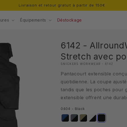
août : les commandes restent ouvertes, mais des retards de pré
ures
Équipements
Déstockage
6142 - Allround
Stretch avec po
SNICKERS WORKWEAR - 6142
Pantacourt extensible conçu 
quotidienne. La coupe ajust
tandis que les poches pour
extensible offrent une durabi
0404 - Black