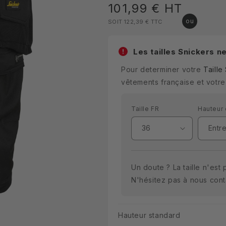
Prix
101,99 €
HT
SOIT 122,39 €
TTC
habituel
Les tailles Snickers n
Pour determiner votre
Taille
vêtements française et votre
Taille FR
Hauteur
Un doute ? La taille n'est
N'hésitez pas à nous con
Hauteur standard