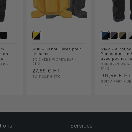
rk,
9110 - Genouillères pour
6142 - Allroun
etch
artisans
Pantacourt en 
ter
avec poches ho
Fournisseur :
SNICKERS WORKWEAR -
9110
Fournisseur 
AR -
SNICKERS WORK
6142
Prix
27,59 €
HT
Prix
101,99 €
HT
SOIT 33,11 €
TTC
habituel
SOIT À PARTIR DE
habituel
TTC
tions
Services