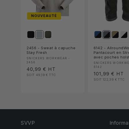
NOUVEAUTÉ
2456 - Sweat à capuche
6142 - AllroundWo
Stay Fresh
Pantacourt en Str
avec poches hols
Fournisseur :
SNICKERS WORKWEAR -
2456
Fournisseur :
SNICKERS WORKWE
6142
Prix
40,99 €
HT
Prix
101,99 €
HT
SOIT 49,19 €
TTC
habituel
SOIT 122,39 €
TTC
habituel
SVVP
Informa