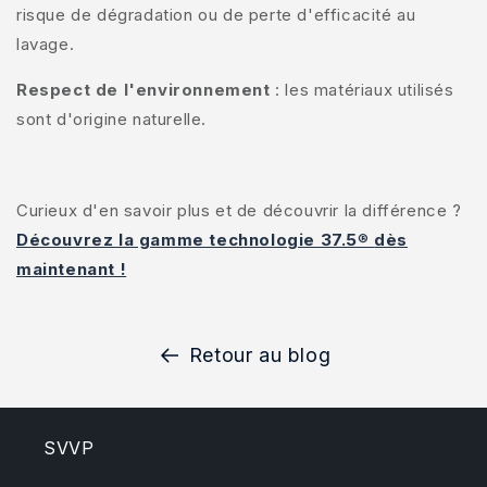
risque de dégradation ou de perte d'efficacité au
lavage.
Respect de l'environnement
: les matériaux utilisés
PROFITEZ DE 10 % DE
sont d'origine naturelle.
RÉDUCTION
Inscrivez-vous pour recevoir 10 % de réduction sur votre
première commande et un accès exclusif à nos meilleures
Curieux d'en savoir plus et de découvrir la différence ?
offres.
Découvrez la gamme technologie 37.5
®
dès
Email
maintenant !
S’inscrire
Retour au blog
Non, merci
SVVP